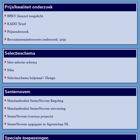
Prijs/kwaliteit onderzoek
BPKV (keuze) toegelicht
KADO Texel
Prijsonderzoek
Recruitmentsitebouwers onderzoek: prijs
Selectieschema
Idee-selectie-schema
Nibe
Selectieschema hulpstaal / Design
Senternovem
Mandaatbesluit SenterNovem Regeling
Mandaatbesluit SenterNovem uitvoering
SenterNovem (various projects)
SenterNovem opgegaan in Agentschap NL
Speciale toepassingen